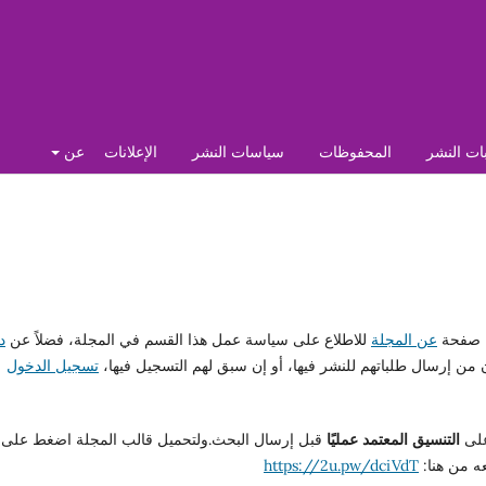
ات النشر
المحفوظات
سياسات النشر
الإعلانات
عن
ة صفحة
عن المجلة
للاطلاع على سياسة عمل هذا القسم في المجلة، فضلاً عن
د
من إرسال طلباتهم للنشر فيها، أو إن سبق لهم التسجيل فيها،
تسجيل الدخول
على
التنسيق المعتمد عمليًا
قبل إرسال البحث.ولتحميل قالب المجلة اضغط على
ه من هنا:
https://2u.pw/dciVdT