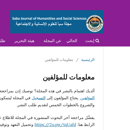
إبحث
الحالي
عن المجلة
هيئة التحرير
طلب
الرئيسية
/
معلومات للمؤلفين
معلومات للمؤلفين
ألديك اهتمام بالنشر في هذه المجلة؟ نوصيك إذن بمراجع
المؤلفين
. يحتاج المؤلفون إلى
التسجيل
في المجلة ليتمكون 
والشروع بالخطوات الخمس لتقديم طلب النشر.
يفضَّل مراجعة آخر البحوث المنشورة في المجلة للاطلاع 
الرابط هنا:
https://2u.pw/tqUafd
وتحميل التعهد وتوقيع