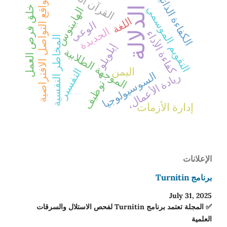
القرآن الكريم
الكفاءة الذاتية
مواقع التواصل الافتراضية
التقويم الموسمي
خلق فرص العمل
الدلالة
الهابيتوس
اللغة
الوعي
الحديدة
كفاءة الأداء
المخاطر النفسية
إيلويلو
الموجهة الطلابية
التفسير
اليمن
ريادة الأعمال،
السوسيولوجيا
توظيف
إدارة الأزمات
الإعلانات
برنامج Turnitin
July 31, 2025
✅ المجلة تعتمد برنامج Turnitin لفحص الاستلال والسرقات
العلمية