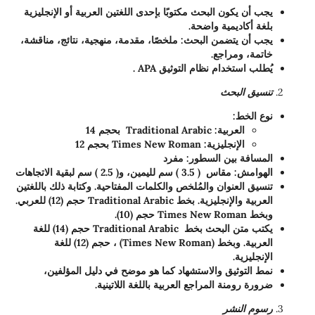
يجب أن يكون البحث مكتوبًا بإحدى اللغتين العربية أو الإنجليزية
بلغة أكاديمية واضحة.
يجب أن يتضمن البحث: ملخصًا، مقدمة، منهجية، نتائج، مناقشة،
خاتمة، ومراجع.
يُطلب استخدام نظام التوثيق APA .
تنسيق البحث
نوع الخط:
العربية: Traditional Arabic بحجم 14
الإنجليزية: Times New Roman بحجم 12
المسافة بين السطور: مفرد
الهوامش: مقاس ( 3.5 ) سم لليمين، و( 2.5 ) سم لبقية الاتجاهات
تنسيق العنوان والمُلخص والكلمات المفتاحية. وكتابة ذلك باللغتين
العربية والإنجليزية. بخط Traditional Arabic حجم (12) للعربي.
وبخط Times New Roman حجم (10).
يكتب متن البحث بخط Traditional Arabic حجم (14) للغة
العربية. وبخط (Times New Roman) ، حجم (12) للغة
الإنجليزية.
نمط التوثيق والاستشهاد كما هو موضح في دليل المؤلفين،
ضرورة رومنة المراجع العربية باللغة اللاتينية.
رسوم النشر