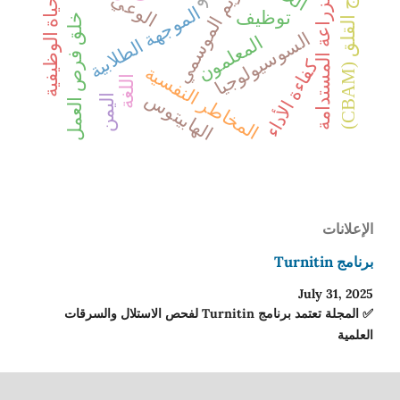
جودة الحياة الوظيفية
التقويم الموسمي
ن
)
الوعي
الزراعة المستدامة
الموجهة الطلابية
توظيف
خلق فرص العمل
السوسيولوجيا
المعلمون
كفاءة الأداء
المخاطر النفسية
M
اللغة
الهابيتوس
اليمن
م
و
ذ
ج
ا
ل
ق
ل
ق
(
C
B
A
الإعلانات
برنامج Turnitin
July 31, 2025
✅ المجلة تعتمد برنامج Turnitin لفحص الاستلال والسرقات
العلمية