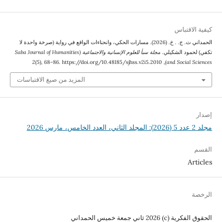
كيفية الاقتباس
الحمداني ث. ج. . خ. (2026). مسارات الحكي، وانحناءات الواقع في رواية (صرخة واحدة لا
تكفي) لحمود الشكيلي.
مجلة سبأ للعلوم الإنسانية والاجتماعية (Saba Journal of Humanities
2
(5), 68–86. https://doi.org/10.48185/sjhss.v2i5.2010
,
and Social Sciences)
المزيد من صيغ الاقتباسات
إصدار
مجلد 2 عدد 5 (2026): المجلد الثاني، العدد الخامس، مارس 2026
القسم
Articles
الرخصة
الحقوق الفكرية (c) 2026 ثاني جمعة خميس الحمداني