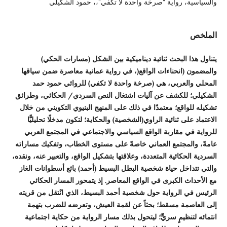
والسياسية، رواية "صرخة واحدة لا تكفي"،، حمود الشكيلي
الملخص
يتناول هذا البحث ثنائية ديناميكية بين الشكل (مسارات الحكي)
والمضمون (انحناءات الواقع(، في رواية عمانية معاصرة ضمن سياقها
المحلي والعربي، هي (صرخة واحدة لا تكفي) للروائي حمود حمد
الشكيلي؛ للكشف عن آليات اشتغال النص السردي/ الحكائي، وطرائق
تشكيله للواقع؛ معتمدًا في ذلك على المنهج البنيوي التكويني من خلال
الاعتماد على ثنائية الراوي(الشخصية) والحكاية؛ لتكون مدخلًا تحليليًّا
للرواية في مقاربة الواقع السياسي والاجتماعي في المجتمع العربي
عامةً، والمجتمع العماني خاصةً على مستوى الخطاب، وتفكيك مساراته
السردية الحكائية المتعددة، وعلاقتها بتشكيل الواقع، والتعبير عنه، ونقده،
والتي تتداخل حياة شخصية البطل البسيط (أحمد) بائع أسطوانات الغاز
مع الأحداث الكبرى في الواقع المعاصر. إذ يتمحور المسار الحكائي
الرئيس في الرواية حول شخصية أحمد البسيط، الذي انْتقل من قريته
إلى العاصمة مسقط؛ بحثاً عن لقمة العيش، وتعرضه للضرب بتهمة
انتمائه لتنظيمٍ سريٍّ؛ ليتحول بذلك مسار الرواية من حكاية اجتماعية