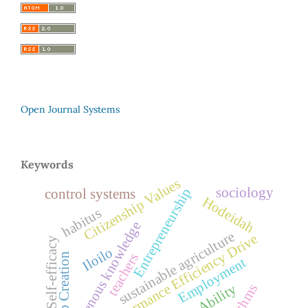
Open Journal Systems
Keywords
Citizenship Values
Entrepreneurship
sociology
control systems
Hodeidah
habitus
indigenous knowledge
sustainable agriculture
Performance Efficiency Drive
Self-efficacy
Iloilo
teachers
Job Creation
Employment