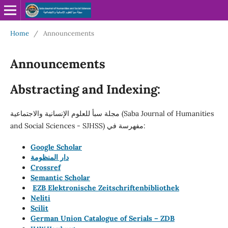
Home
/
Announcements
Announcements
Abstracting and Indexing:
مجلة سبأ للعلوم الإنسانية والاجتماعية (Saba Journal of Humanities
and Social Sciences - SJHSS) مفهرسة في:
Google Scholar
دار المنظومة
Crossref
Semantic Scholar
EZB Elektronische Zeitschriftenbibliothek
Neliti
Scilit
German Union Catalogue of Serials – ZDB