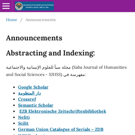
Home
/
Announcements
Announcements
Abstracting and Indexing:
مجلة سبأ للعلوم الإنسانية والاجتماعية (Saba Journal of Humanities
and Social Sciences - SJHSS) مفهرسة في:
Google Scholar
دار المنظومة
Crossref
Semantic Scholar
EZB Elektronische Zeitschriftenbibliothek
Neliti
Scilit
German Union Catalogue of Serials – ZDB