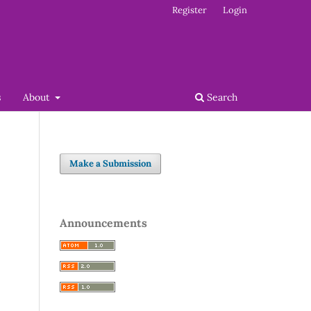
Register
Login
s
About
Search
Make a Submission
Announcements