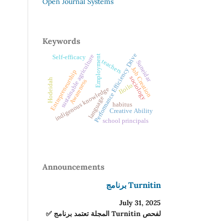
Open Journal Systems
Keywords
Performance Efficiency Drive
sustainable agriculture
Employment
Self-efficacy
teachers
Suneidar
Job Creation
Entrepreneurship
sociology
Hodeidah
Awareness
Iloilo
indigenous knowledge
language
habitus
Creative Ability
school principals
Announcements
برنامج Turnitin
July 31, 2025
✅ المجلة تعتمد برنامج Turnitin لفحص