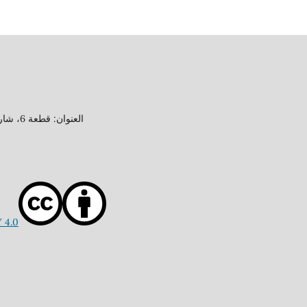
العنوان: قطعة 6، شارع 15، منطقة جابر العلي، محافظة الأحمدي، دولة الكويت
 4.0