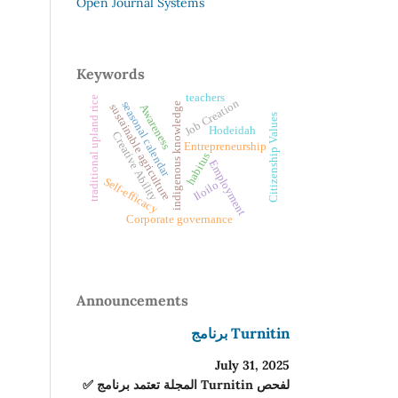
Open Journal Systems
Keywords
teachers
traditional upland rice
Job Creation
seasonal calendar
indigenous knowledge
sustainable agriculture
Awareness
Citizenship Values
Hodeidah
Creative Ability
Entrepreneurship
habitus
Employment
Self-efficacy
Iloilo
Corporate governance
Announcements
برنامج Turnitin
July 31, 2025
✅ المجلة تعتمد برنامج Turnitin لفحص