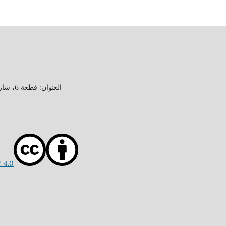
العنوان: قطعة 6، شارع 15، منطقة جابر العلي، محافظة الأحمدي، دولة الكويت
 4.0