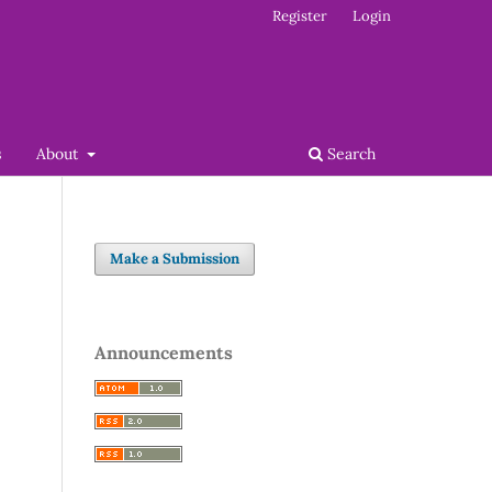
Register
Login
s
About
Search
Make a Submission
Announcements