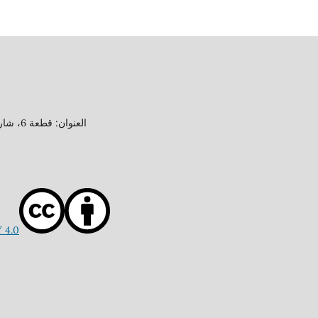
العنوان: قطعة 6، شارع 15، منطقة جابر العلي، محافظة الأحمدي، دولة الكويت
 4.0