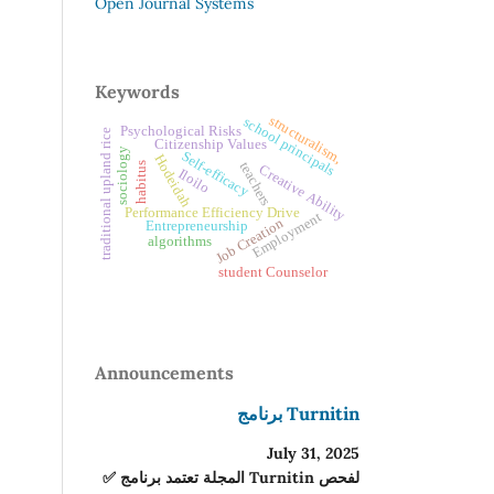
Open Journal Systems
Keywords
structuralism,
school principals
Psychological Risks
traditional upland rice
Citizenship Values
sociology
Self-efficacy
Hodeidah
teachers
habitus
Creative Ability
Iloilo
Performance Efficiency Drive
Employment
Job Creation
Entrepreneurship
algorithms
student Counselor
Announcements
برنامج Turnitin
July 31, 2025
✅ المجلة تعتمد برنامج Turnitin لفحص