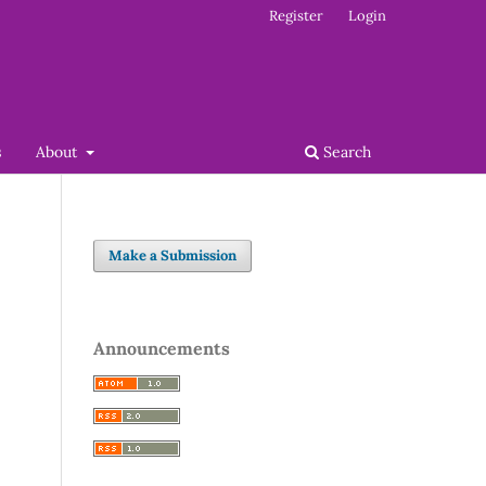
Register
Login
s
About
Search
Make a Submission
Announcements