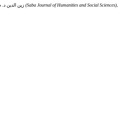
,
مجلة سبأ للعلوم الإنسانية والاجتماعية (Saba Journal of Humanities and Social Sciences)
زين الدين د. م. ع. (2026). استراتيجيات تنمية مهارات اللغة العربية لدى الناطق