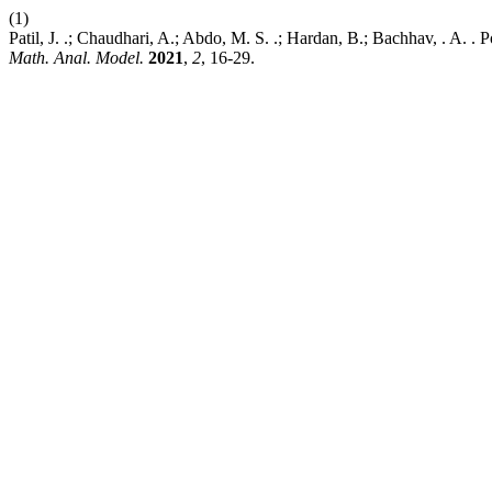
(1)
Patil, J. .; Chaudhari, A.; Abdo, M. S. .; Hardan, B.; Bachhav, . A. . 
Math. Anal. Model.
2021
,
2
, 16-29.