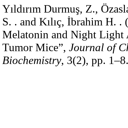
Yıldırım Durmuş, Z., Özaslan
S. . and Kılıç, İbrahim H. .
Melatonin and Night Light A
Tumor Mice”,
Journal of C
Biochemistry
, 3(2), pp. 1–